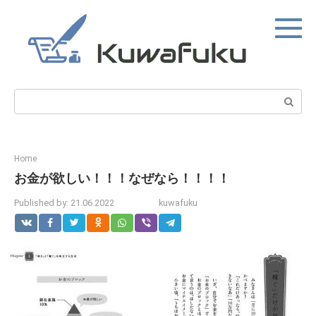
Skip
to
content
Search:
Home
お金が欲しい！！！なぜなら！！！！
Published by:
21.06.2022
kuwafuku