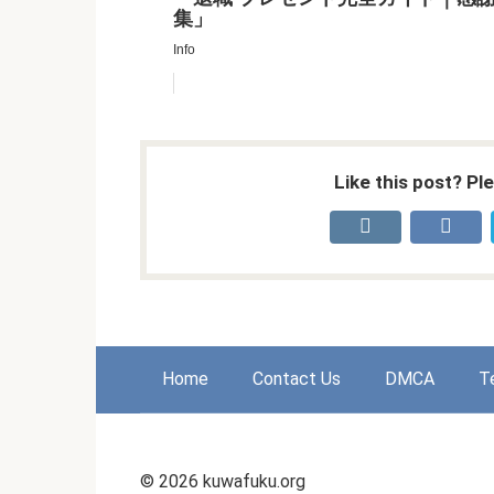
集」
Info
Like this post? Pl
Home
Contact Us
DMCA
T
© 2026 kuwafuku.org