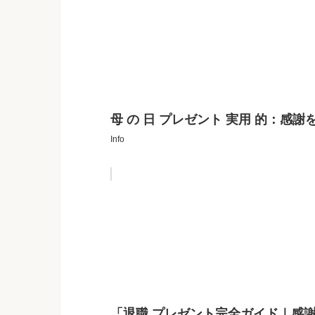
母 の 日 プレゼント 実用 的：感
Info
「退職 プレゼント完全ガイド｜感