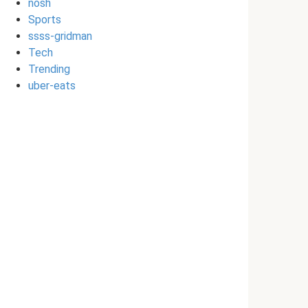
nosh
Sports
ssss-gridman
Tech
Trending
uber-eats