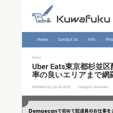
Skip
to
content
Home
Contact Us
Info
iPh
Home
Uber Eats東京都
率の良いエリアまで網
Published by:
20.06.2022
Category:
uber-eats