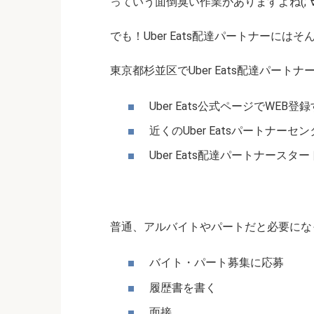
っていう面倒臭い作業がありますよね(;´∀
でも！Uber Eats配達パートナーには
東京都杉並区でUber Eats配達パー
Uber Eats公式ページでWEB登
近くのUber Eatsパートナ
Uber Eats配達パートナースタ
普通、アルバイトやパートだと必要にな
バイト・パート募集に応募
履歴書を書く
面接