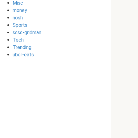
Misc
money
nosh
Sports
ssss-gridman
Tech
Trending
uber-eats