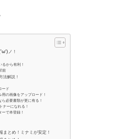
る
‘ω’)ノ！
ているから有利！
駅前
録方法解説！
プロード
ィール用の画像をアップロード！
するなら必要書類が更に有る！
パートナーになれる！
ンターで本登録！
ー情報まとめ！ミナミが安定！