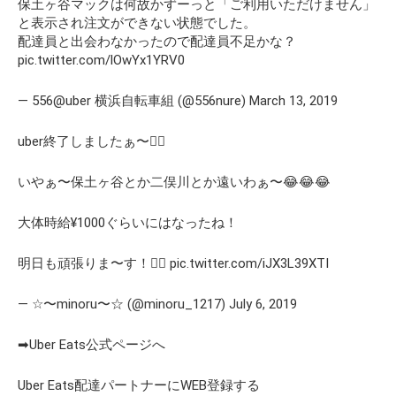
保土ヶ谷マックは何故かずーっと「ご利用いただけません」
と表示され注文ができない状態でした。
配達員と出会わなかったので配達員不足かな？
pic.twitter.com/lOwYx1YRV0
— 556@uber 横浜自転車組 (@556nure) March 13, 2019
uber終了しましたぁ〜🙋‍♂️
いやぁ〜保土ヶ谷とか二俣川とか遠いわぁ〜😂😂😂
大体時給¥1000ぐらいにはなったね！
明日も頑張りま〜す！🙋‍♂️ pic.twitter.com/iJX3L39XTI
— ☆〜minoru〜☆ (@minoru_1217) July 6, 2019
➡Uber Eats公式ページへ
Uber Eats配達パートナーにWEB登録する