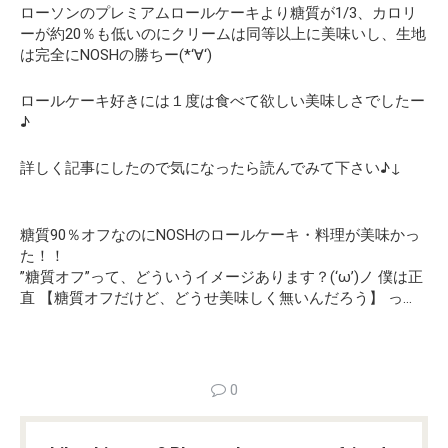
ローソンのプレミアムロールケーキより糖質が1/3、カロリ
ーが約20％も低いのにクリームは同等以上に美味いし、生地
は完全にNOSHの勝ちー(*‘∀‘)
ロールケーキ好きには１度は食べて欲しい美味しさでしたー
♪
詳しく記事にしたので気になったら読んでみて下さい♪↓
糖質90％オフなのにNOSHのロールケーキ・料理が美味かっ
た！！
”糖質オフ”って、どういうイメージあります？(‘ω’)ノ 僕は正
直 【糖質オフだけど、どうせ美味しく無いんだろう】 っ…
0