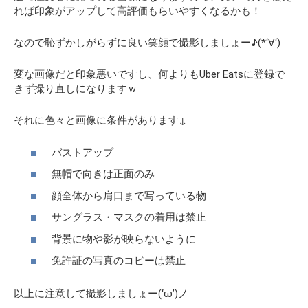
れば印象がアップして高評価もらいやすくなるかも！
なので恥ずかしがらずに良い笑顔で撮影しましょー♪(*‘∀‘)
変な画像だと印象悪いですし、何よりもUber Eatsに登録で
きず撮り直しになりますｗ
それに色々と画像に条件があります↓
バストアップ
無帽で向きは正面のみ
顔全体から肩口まで写っている物
サングラス・マスクの着用は禁止
背景に物や影が映らないように
免許証の写真のコピーは禁止
以上に注意して撮影しましょー(‘ω’)ノ