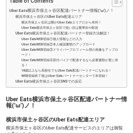
Table of Contents
Uber Eats横浜市保土ヶ谷区配達パートナー情報(‘ω’)ノ！
横浜市保土ヶ谷区のUber Eats配達エリア
横浜市保土ヶ谷区は隣がUber Eatsエリアだから有利！
Uber Eats横浜市保土ヶ谷区で狙い目は繁華街や駅前
Uber Eats横浜市保土ヶ谷区配達パートナー登録方法解説！
Uber EatsWEB登録①個人情報などの入力
Uber EatsWEB登録②本人確認書類のアップロード
Uber EatsWEB登録③ドライバープロフィール用の画像をアップロ
ード！
Uber EatsWEB登録④原付バイクで配達するなら必要書類が更に有
る！
18歳以上なら高校生でもUber Eats配達パートナーになれる！
WEB登録終了後はUber Eatsパートナーセンターで本登録！
Uber Eats横浜市保土ヶ谷区SNSでの反応
Uber Eats横浜市保土ヶ谷区配達パートナー情
報(‘ω’)ノ！
横浜市保土ヶ谷区のUber Eats配達エリア
横浜市保土ヶ谷区のUber Eats配達サービスのエリアは御覧