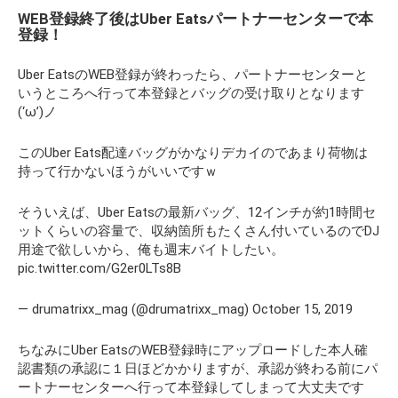
WEB登録終了後はUber Eatsパートナーセンターで本
登録！
Uber EatsのWEB登録が終わったら、パートナーセンターと
いうところへ行って本登録とバッグの受け取りとなります
(‘ω’)ノ
このUber Eats配達バッグがかなりデカイのであまり荷物は
持って行かないほうがいいですｗ
そういえば、Uber Eatsの最新バッグ、12インチが約1時間セ
ットくらいの容量で、収納箇所もたくさん付いているのでDJ
用途で欲しいから、俺も週末バイトしたい。
pic.twitter.com/G2er0LTs8B
— drumatrixx_mag (@drumatrixx_mag) October 15, 2019
ちなみにUber EatsのWEB登録時にアップロードした本人確
認書類の承認に１日ほどかかりますが、承認が終わる前にパ
ートナーセンターへ行って本登録してしまって大丈夫です