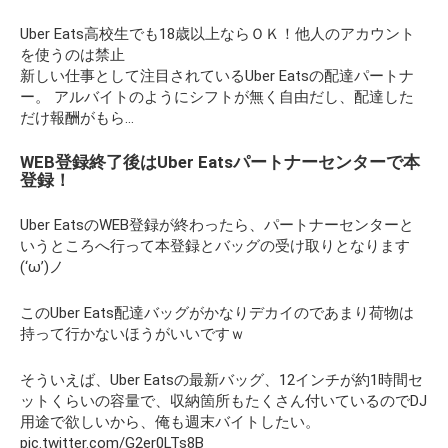
Uber Eats高校生でも18歳以上ならＯＫ！他人のアカウント
を使うのは禁止
新しい仕事として注目されているUber Eatsの配達パートナ
ー。 アルバイトのようにシフトが無く自由だし、配達した
だけ報酬がもら…
WEB登録終了後はUber Eatsパートナーセンターで本
登録！
Uber EatsのWEB登録が終わったら、パートナーセンターと
いうところへ行って本登録とバッグの受け取りとなります
(‘ω’)ノ
このUber Eats配達バッグがかなりデカイのであまり荷物は
持って行かないほうがいいですｗ
そういえば、Uber Eatsの最新バッグ、12インチが約1時間セ
ットくらいの容量で、収納箇所もたくさん付いているのでDJ
用途で欲しいから、俺も週末バイトしたい。
pic.twitter.com/G2er0LTs8B