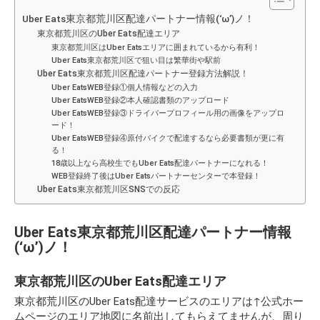
Uber Eats東京都荒川区配達パートナー情報(‘ω’)ノ！
東京都荒川区のUber Eats配達エリア
東京都荒川区はUber Eatsエリアに囲まれているから有利！
Uber Eats東京都荒川区で狙い目は繁華街や駅前
Uber Eats東京都荒川区配達パートナー登録方法解説！
Uber EatsWEB登録①個人情報などの入力
Uber EatsWEB登録②本人確認書類のアップロード
Uber EatsWEB登録③ドライバープロフィール用の画像をアップロ
ード！
Uber EatsWEB登録④原付バイクで配達するなら必要書類が更に有
る！
18歳以上なら高校生でもUber Eats配達パートナーになれる！
WEB登録終了後はUber Eatsパートナーセンターで本登録！
Uber Eats東京都荒川区SNSでの反応
Uber Eats東京都荒川区配達パートナー情報
(‘ω’)ノ！
東京都荒川区のUber Eats配達エリア
東京都荒川区のUber Eats配達サービスのエリアは↑公式ホー
ムページのエリア地図に名前出してもらえてませんが、周り