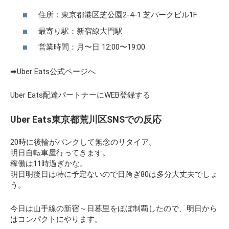
住所：東京都港区芝公園2-4-1 芝パークビル1F
最寄り駅：新宿線大門駅
営業時間：月〜日 12:00〜19:00
➡Uber Eats公式ページへ
Uber Eats配達パートナーにWEB登録する
Uber Eats東京都荒川区SNSでの反応
20時に後輪がパンクして無念のリタイア。
明日自転車屋行ってきます。
稼働は11時過ぎかな。
明日明後日は特に予定ないので日跨ぎ80は多分大丈夫でしょ
う。
今日は山手線の新宿～日暮里をほぼ制覇したので、明日から
はコンパクトにやります。