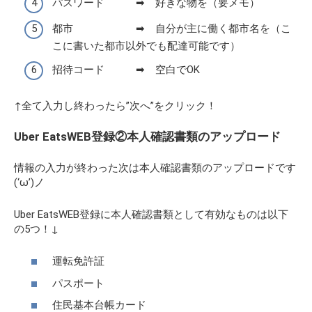
パスワード ➡ 好きな物を（要メモ）
都市 ➡ 自分が主に働く都市名を（こ
こに書いた都市以外でも配達可能です）
招待コード ➡ 空白でOK
↑全て入力し終わったら”次へ”をクリック！
Uber EatsWEB登録②本人確認書類のアップロード
情報の入力が終わった次は本人確認書類のアップロードです
(‘ω’)ノ
Uber EatsWEB登録に本人確認書類として有効なものは以下
の5つ！↓
運転免許証
パスポート
住民基本台帳カード