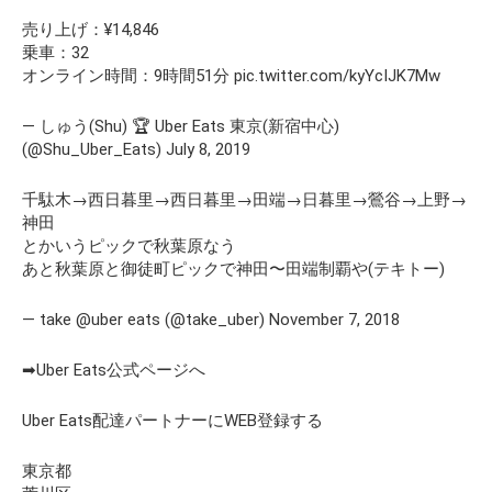
売り上げ：¥14,846
乗車：32
オンライン時間：9時間51分 pic.twitter.com/kyYcIJK7Mw
— しゅう(Shu) 🏆 Uber Eats 東京(新宿中心)
(@Shu_Uber_Eats) July 8, 2019
千駄木→西日暮里→西日暮里→田端→日暮里→鶯谷→上野→
神田
とかいうピックで秋葉原なう
あと秋葉原と御徒町ピックで神田〜田端制覇や(テキトー)
— take @uber eats (@take_uber) November 7, 2018
➡Uber Eats公式ページへ
Uber Eats配達パートナーにWEB登録する
東京都