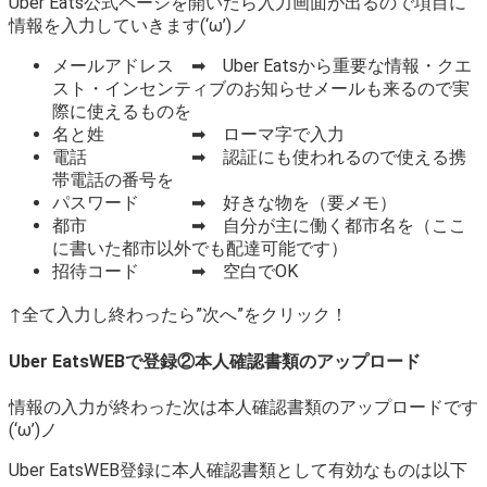
Uber Eats公式ページを開いたら入力画面が出るので項目に
情報を入力していきます(‘ω’)ノ
メールアドレス ➡ Uber Eatsから重要な情報・クエ
スト・インセンティブのお知らせメールも来るので実
際に使えるものを
名と姓 ➡ ローマ字で入力
電話 ➡ 認証にも使われるので使える携
帯電話の番号を
パスワード ➡ 好きな物を（要メモ）
都市 ➡ 自分が主に働く都市名を（ここ
に書いた都市以外でも配達可能です）
招待コード ➡ 空白でOK
↑全て入力し終わったら”次へ”をクリック！
Uber EatsWEBで登録②本人確認書類のアップロード
情報の入力が終わった次は本人確認書類のアップロードです
(‘ω’)ノ
Uber EatsWEB登録に本人確認書類として有効なものは以下