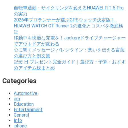
自転車通勤・サイクリングを変えるHUAWEI FIT 5 Pro
の実力
2026年プロランナーが選ぶGPSウォッチ決定版！
HUAWEI WATCH GT Runner 2の進化とコスパを徹底検
証
移動中も快適な充電を！Jackeryドライブチャージャー
でアウトドアが変わる
心に響くメッセージ バレンタイン：想いを伝える言葉
の選び方と例文集
記念 日 プレゼント完全ガイド｜選び方・予算・おすす
めアイテム総まとめ
Categories
Automotive
cm
Education
Entertainment
General
Info
iphone