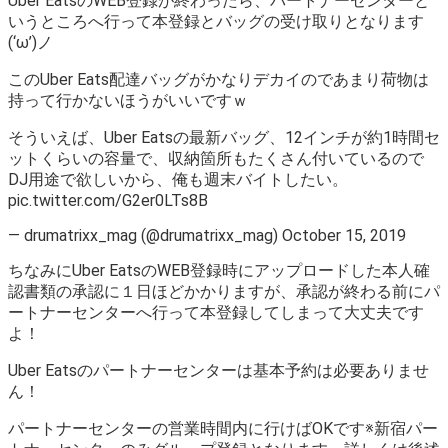
Uber EatsのWEB登録が終わったら、パートナーセンターと
いうところへ行って本登録とバッグの受け取りとなります
(‘ω’)ノ
このUber Eats配達バッグがかなりデカイのであまり荷物は
持って行かないほうがいいですｗ
そういえば、Uber Eatsの最新バッグ、12インチが約1時間セ
ットくらいの容量で、収納箇所もたくさん付いているので
DJ用途で欲しいから、俺も週末バイトしたい。
pic.twitter.com/G2er0LTs8B
— drumatrixx_mag (@drumatrixx_mag) October 15, 2019
ちなみにUber EatsのWEB登録時にアップロードした本人確
認書類の承認に１日ほどかかりますが、承認が終わる前にパ
ートナーセンターへ行って本登録してしまって大丈夫です
よ！
Uber Eatsのパートナーセンターは基本予約は必要ありませ
ん！
パートナーセンターの営業時間内に行けばOKです※新宿パー