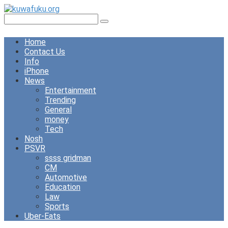
Skip
to
Search:
content
Home
Contact Us
Info
iPhone
News
Entertainment
Trending
General
money
Tech
Nosh
PSVR
ssss gridman
CM
Automotive
Education
Law
Sports
Uber-Eats