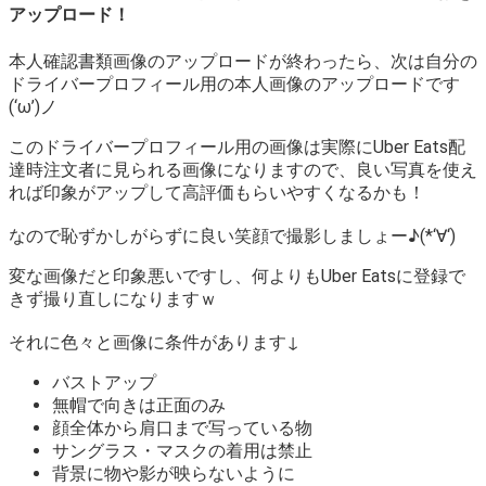
アップロード！
本人確認書類画像のアップロードが終わったら、次は自分の
ドライバープロフィール用の本人画像のアップロードです
(‘ω’)ノ
このドライバープロフィール用の画像は実際にUber Eats配
達時注文者に見られる画像になりますので、良い写真を使え
れば印象がアップして高評価もらいやすくなるかも！
なので恥ずかしがらずに良い笑顔で撮影しましょー♪(*‘∀‘)
変な画像だと印象悪いですし、何よりもUber Eatsに登録で
きず撮り直しになりますｗ
それに色々と画像に条件があります↓
バストアップ
無帽で向きは正面のみ
顔全体から肩口まで写っている物
サングラス・マスクの着用は禁止
背景に物や影が映らないように