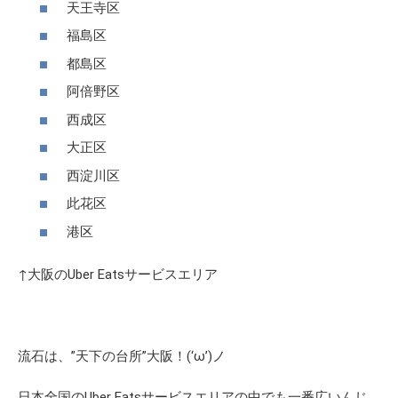
天王寺区
福島区
都島区
阿倍野区
西成区
大正区
西淀川区
此花区
港区
↑大阪のUber Eatsサービスエリア
流石は、
”天下の台所”
大阪！(‘ω’)ノ
日本全国のUber Eatsサービスエリアの中でも一番広いんじ