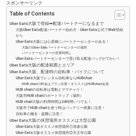
スポンサーリンク
Table of Contents
Uber Eats大阪で登録➡配達パートナーになるまで
大阪Uber Eats配達パートナー始め方：Uber Eats公式でWeb登録
から
Uber Eats大阪には心斎橋にパートナーセンターがある！
大阪のUber Eatsパートナーセンターの場所
パートナーセンターの営業時間↓
Uber Eatsパートナーセンターで受け取る配達バッグがでかい！
Uber Eats大阪の配達範囲とエリア
Uber Eats大阪、配達時の自転車・バイクについて
Uber Eats大阪でレンタル自転車ならHUBchari
HUB chariの料金はプラン次第！オススメはHUBchari会員
HUB chariの自転車は電動とママチャリ！
大阪市HUB chariのポートマップ（場所）
HUB chari大阪の利用時間は24時間いつでも！
大阪市でHUB chariを使う時はバッテリー残量に注意！
自転車の撤去・盗難に注意！
Uber Eats大阪の休憩場所オススメは大型公園
Uber Eats大阪オススメ休憩場所①浪速公園
Uber Eats大阪オススメ休憩場所②天王寺公園