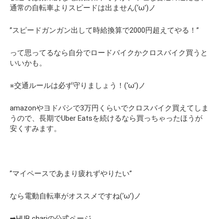
通常の自転車よりスピードは出ません(‘ω’)ノ
”スピードガンガン出して時給換算で2000円超えてやる！”
って思ってるなら自分でロードバイクかクロスバイク買うと
いいかも。
※交通ルールは必ず守りましょう！(‘ω’)ノ
amazonやヨドバシで3万円くらいでクロスバイク買えてしま
うので、長期でUber Eatsを続けるなら買っちゃったほうが
安くすみます。
”マイペースであまり疲れずやりたい”
なら電動自転車がオススメですね(‘ω’)ノ
➡HUB chariの公式ページ