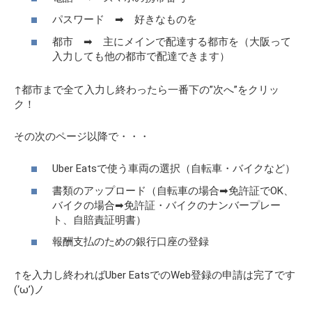
パスワード ➡ 好きなものを
都市 ➡ 主にメインで配達する都市を（大阪って
入力しても他の都市で配達できます）
↑都市まで全て入力し終わったら一番下の”次へ”をクリッ
ク！
その次のページ以降で・・・
Uber Eatsで使う車両の選択（自転車・バイクなど）
書類のアップロード（自転車の場合➡免許証でOK、
バイクの場合➡免許証・バイクのナンバープレー
ト、自賠責証明書）
報酬支払のための銀行口座の登録
↑を入力し終わればUber EatsでのWeb登録の申請は完了です
(‘ω’)ノ