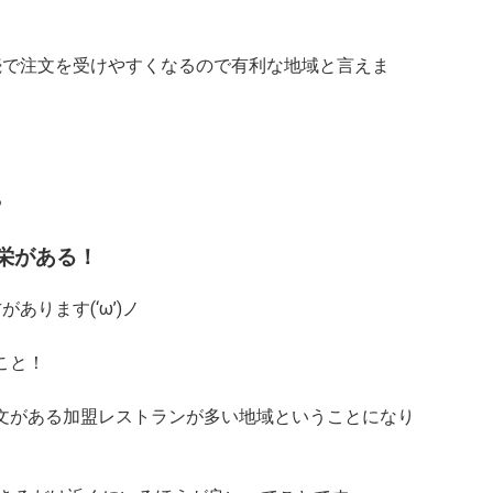
、連続で注文を受けやすくなるので有利な地域と言えま
る
栄がある！
があります(‘ω’)ノ
こと！
文がある
加盟レストランが多い地域
ということになり