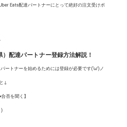
er Eats配達パートナーにとって絶好の注文受けポ
る
（愛知県）配達パートナー登録方法解説！
配達パートナーを始めるためには登録が必要です(‘ω’)ノ
と↓
➡合否を聞く】
)