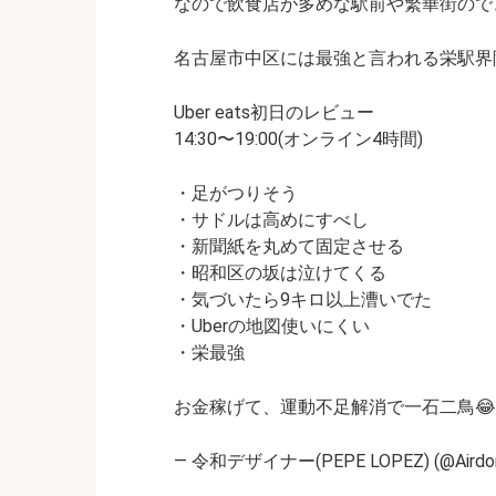
なので飲食店が多めな駅前や繁華街ので
名古屋市中区には最強と言われる栄駅界隈が
Uber eats初日のレビュー
14:30〜19:00(オンライン4時間)
・足がつりそう
・サドルは高めにすべし
・新聞紙を丸めて固定させる
・昭和区の坂は泣けてくる
・気づいたら9キロ以上漕いでた
・Uberの地図使いにくい
・栄最強
お金稼げて、運動不足解消で一石二鳥😂#Ube
— 令和デザイナー(PEPE LOPEZ) (@Airdorop1