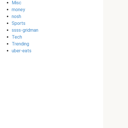
Misc
money
nosh
Sports
ssss-gridman
Tech
Trending
uber-eats