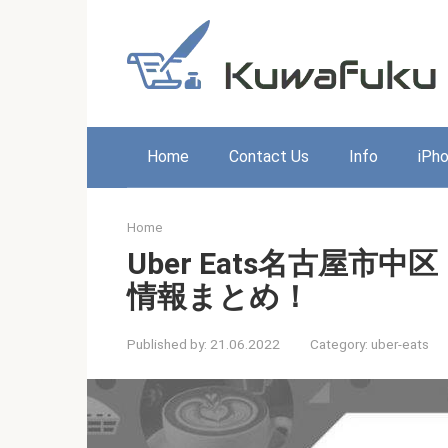
Skip
to
content
Home
Contact Us
Info
iPh
Home
Uber Eats名古屋
情報まとめ！
Published by:
21.06.2022
Category:
uber-eats