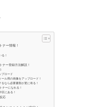
る
ートナー情報！
ている！
！
パートナー登録方法解説！
力
アップロード
ロフィール用の画像をアップロード！
配達するなら必要書類が更に有る！
パートナーになれる！
は中区にある！
の反応