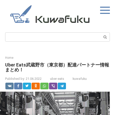
Skip
to
content
Search:
Home
Uber Eats武蔵野市（東京都）配達パートナー情報
まとめ！
Published by:
21.06.2022
uber-eats
kuwafuku