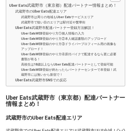
Uber Eats武蔵野市（東京都）配達パートナー情報まとめ！
武蔵野市のUber Eats配達エリア
武蔵野市は周りの地域もUber Eatsサービスエリア
武蔵野市で狙い目のエリアは駅付近や繁華街
Uber Eats武蔵野市配達パートナー登録方法解説！
Uber EatsWEB登録やり方①個人情報の入力
Uber EatsWEB登録のやり方②本人確認書類のアップロード
Uber EatsWEB登録のやり方③ドライバープロフィール用の画像を
アップロード！
Uber EatsWEB登録のやり方④原付バイクで配達するなら更に必要
書類が有る！
高校生は18歳以上ならUber Eats配達パートナーとして登録可能
Uber EatsWEB登録が終わったらパートナーセンターで本登録！武
蔵野市には無いから新宿で！
Uber Eats武蔵野市SNSでの反応
Uber Eats武蔵野市（東京都）配達パートナー
情報まとめ！
武蔵野市のUber Eats配達エリア
武蔵野市でのUber Eats配達エリアは武蔵野市ほぼ全域！(‘ω’)