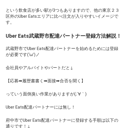
という飲食店が多い駅が3つもありますので、他の東京２３
区外のUber Eatsエリアに比べ注文が入りやすいイメージで
す。
Uber Eats武蔵野市配達パートナー登録方法解説！
武蔵野市でUber Eats配達パートナーを始めるためには登録
が必要です(‘ω’)ノ
会社員やアルバイトやパートだと↓
【応募➡履歴書書く➡面接➡合否を聞く】
っていう面倒臭い作業がありますが(;´∀｀)
Uber Eats配達パートナーには無し！
府中市でUber Eats配達パートナーに登録する手順は以下の
通りです！↓