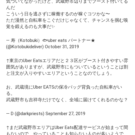
気づいてなかったけど、武蔵野市辺りまでブースト付いてる
んだ
こういう日を逃さずに稼働するのが稼ぐコツかな〜
ただ漫然と自転車をこぐだけじゃなくて、チャンスを掴む嗅
覚を鍛えるのも大事だ✨
— 寿（Kotobuki）🐟uber eats パートナー★
(@Kotobukideliver) October 31, 2019
↑東京のUber Eatsエリアだと２３区がブースト付きやすい雰
囲気がありますが、武蔵野市にもついているということは割
と注文が入りやすいエリアということなのでしょう。
お、武蔵境にUber EATSの保冷バッグ背負った自転車がい
る。
武蔵野市も吉祥寺だけでなく、全域に届けてくれるのかな？
— D (@darkpriests) September 27, 2019
↑まだ武蔵野市エリアはUber Eats配達サービスが始まって間
もないので、やっていることも知らない人のが多いようで