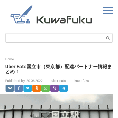
Skip
to
content
Search:
Home
Uber Eats国立市（東京都）配達パートナー情報ま
とめ！
Published by:
20.06.2022
uber-eats
kuwafuku