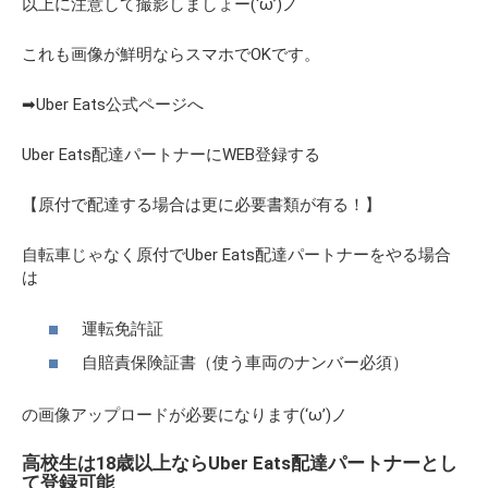
以上に注意して撮影しましょー(‘ω’)ノ
これも画像が鮮明ならスマホでOKです。
➡Uber Eats公式ページへ
Uber Eats配達パートナーにWEB登録する
【原付で配達する場合は更に必要書類が有る！】
自転車じゃなく原付でUber Eats配達パートナーをやる場合
は
運転免許証
自賠責保険証書（使う車両のナンバー必須）
の画像アップロードが必要になります(‘ω’)ノ
高校生は18歳以上ならUber Eats配達パートナーとし
て登録可能