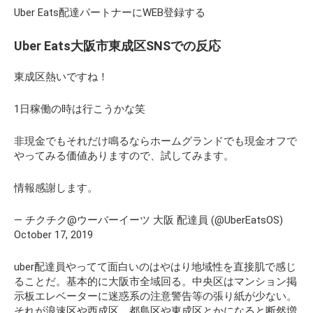
Uber Eats配達パートナーにWEB登録する
Uber Eats大阪市東成区SNSでの反応
東成区熱いですね！
1日稼働の時は行こうかな笑
非現金でもそれだけ鳴るならホームグランドでも現金オフで
やってみる価値ありますので、試してみます。
情報感謝します。
— チクチク@ウーバーイーツ 大阪 配達員 (@UberEatsOS)
October 17, 2019
uber配達員やってて面白いのはやはり地域性を直接肌で感じ
ることだ。基本的に大阪市全域回る。中央区はマンション掲
示板エレベーターに迷惑系の注意警告等の張り紙が少ない。
それが浪速区や西成区、都島区や東成区とかになると断然増