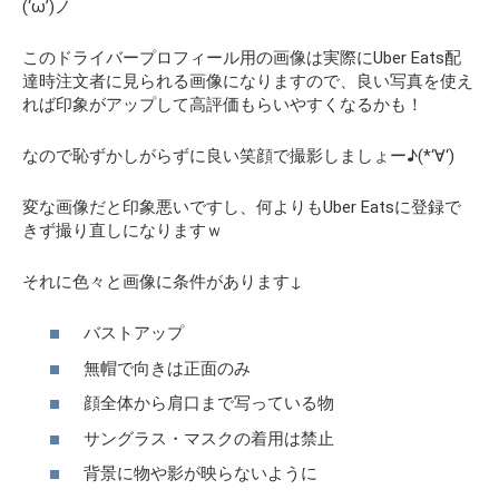
(‘ω’)ノ
このドライバープロフィール用の画像は実際にUber Eats配
達時注文者に見られる画像になりますので、良い写真を使え
れば印象がアップして高評価もらいやすくなるかも！
なので恥ずかしがらずに良い笑顔で撮影しましょー♪(*‘∀‘)
変な画像だと印象悪いですし、何よりもUber Eatsに登録で
きず撮り直しになりますｗ
それに色々と画像に条件があります↓
バストアップ
無帽で向きは正面のみ
顔全体から肩口まで写っている物
サングラス・マスクの着用は禁止
背景に物や影が映らないように