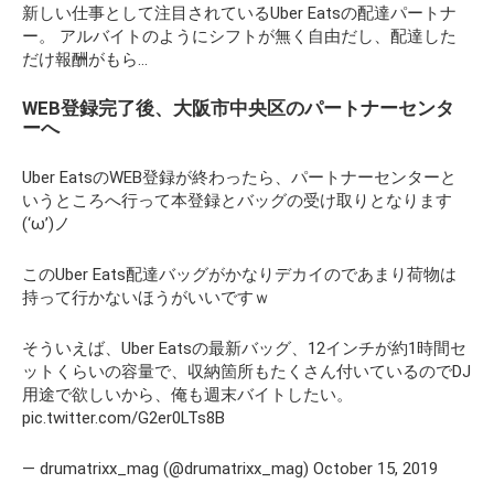
新しい仕事として注目されているUber Eatsの配達パートナ
ー。 アルバイトのようにシフトが無く自由だし、配達した
だけ報酬がもら…
WEB登録完了後、大阪市中央区のパートナーセンタ
ーへ
Uber EatsのWEB登録が終わったら、パートナーセンターと
いうところへ行って本登録とバッグの受け取りとなります
(‘ω’)ノ
このUber Eats配達バッグがかなりデカイのであまり荷物は
持って行かないほうがいいですｗ
そういえば、Uber Eatsの最新バッグ、12インチが約1時間セ
ットくらいの容量で、収納箇所もたくさん付いているのでDJ
用途で欲しいから、俺も週末バイトしたい。
pic.twitter.com/G2er0LTs8B
— drumatrixx_mag (@drumatrixx_mag) October 15, 2019