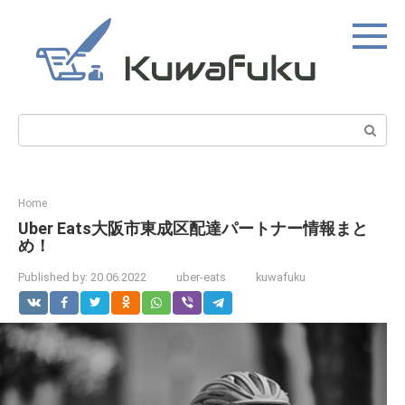
Skip
to
content
Search:
Home
Uber Eats大阪市東成区配達パートナー情報まと
め！
Published by:
20.06.2022
uber-eats
kuwafuku