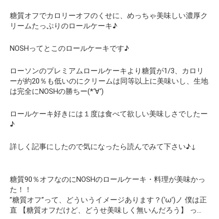
糖質オフでカロリーオフのくせに、めっちゃ美味しい濃厚ク
リームたっぷりのロールケーキ♪
NOSHってとこのロールケーキです♪
ローソンのプレミアムロールケーキより糖質が1/3、カロリ
ーが約20％も低いのにクリームは同等以上に美味いし、生地
は完全にNOSHの勝ちー(*‘∀‘)
ロールケーキ好きには１度は食べて欲しい美味しさでしたー
♪
詳しく記事にしたので気になったら読んでみて下さい♪↓
糖質90％オフなのにNOSHのロールケーキ・料理が美味かっ
た！！
”糖質オフ”って、どういうイメージあります？(‘ω’)ノ 僕は正
直 【糖質オフだけど、どうせ美味しく無いんだろう】 っ…