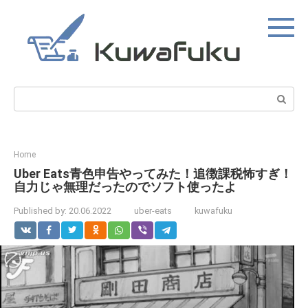
Skip
to
content
Search:
Home
Uber Eats青色申告やってみた！追徴課税怖すぎ！
自力じゃ無理だったのでソフト使ったよ
Published by:
20.06.2022
uber-eats
kuwafuku