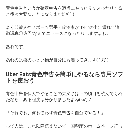
青色申告というか確定申告を適当にやったりミスったりする
と後々大変なことになります(;´∀｀)
よく芸能人やスポーツ選手・政治家が”税金の申告漏れで追
徴課税〇億円”なんてニュースになったりしますよね。
あれです。
あれの規模の小さい物が自分にも襲ってきます( ﾟДﾟ)
Uber Eats青色申告を簡単にやるなら専用ソフ
トを使おう
青色申告を個人でやることの大変さは上の項目を読んでくれ
たなら、ある程度は分かりましたよね(‘ω’)ノ
「それでも、何も使わず青色申告を自分でやる！」
って人は、これ以降読まないで、国税庁のホームページ行っ