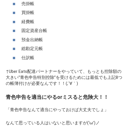
売掛帳
買掛帳
経費帳
固定資産台帳
預金出納帳
総勘定元帳
仕訳帳
↑Uber Eats配達パートナーをやっていて、もっとも控除額の
大きい”青色申告特別控除”を受けるためには最低でも上記8つ
の帳簿付けが必要なんです！！(;´∀｀)
青色申告を適当にやるorミスると危険大！！
「青色申告なんて適当にやっておけば大丈夫でしょ」
なんて思っている人はいないと思いますが(‘ω’)ノ