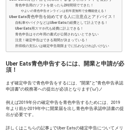
青色申告用のソフトを使ったら2時間弱でできた！
やよいの青色申告オンラインは初年度無料で全機能使える！
Uber Eats青色申告を始めてする人に注意点とアドバイス！
自転車やバイクなどはUber Eatsの経費として計上できる！
Uber Eats用スマホ代も経費に計上できる！
青色申告はその年用の書式が公開されないとできない
注意！確定申告はできる期間が決まっている！
所得税の支払いは確定申告期限までに払わなければいけない
Uber Eats青色申告するには、開業と申請が必
須！
まず確定申告で青色申告をするには、”開業”と”青色申告承認
申請書”の税務署への提出が必須となります(‘ω’)ノ
例えば2019年分の確定申告を青色申告するためには、2019
年より前か2019年中に開業届を出し青色申告承認申請書の提
出が必要です。
詳しくはこちらの記事↓でUber Eatsの確定申告についてメリ