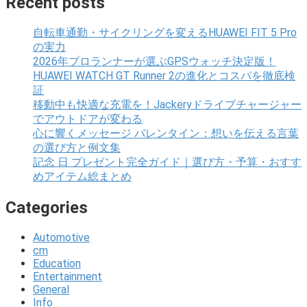
Recent posts
自転車通勤・サイクリングを変えるHUAWEI FIT 5 Pro
の実力
2026年プロランナーが選ぶGPSウォッチ決定版！
HUAWEI WATCH GT Runner 2の進化とコスパを徹底検
証
移動中も快適な充電を！Jackeryドライブチャージャー
でアウトドアが変わる
心に響くメッセージ バレンタイン：想いを伝える言葉
の選び方と例文集
記念 日 プレゼント完全ガイド｜選び方・予算・おすす
めアイテム総まとめ
Categories
Automotive
cm
Education
Entertainment
General
Info