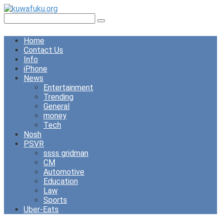
Skip
to
Search:
content
Home
Contact Us
Info
iPhone
News
Entertainment
Trending
General
money
Tech
Nosh
PSVR
ssss gridman
CM
Automotive
Education
Law
Sports
Uber-Eats