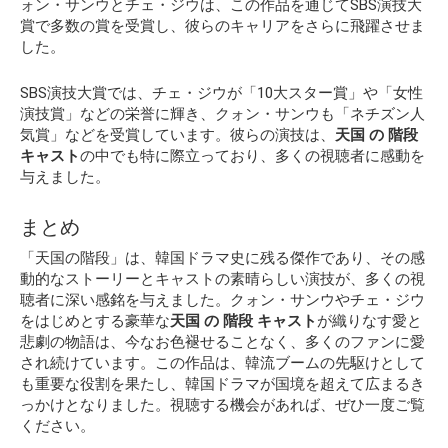
ォン・サンウとチェ・ジウは、この作品を通じてSBS演技大
賞で多数の賞を受賞し、彼らのキャリアをさらに飛躍させま
した。
SBS演技大賞では、チェ・ジウが「10大スター賞」や「女性
演技賞」などの栄誉に輝き、クォン・サンウも「ネチズン人
気賞」などを受賞しています。彼らの演技は、
天国 の 階段
キャスト
の中でも特に際立っており、多くの視聴者に感動を
与えました。
まとめ
「天国の階段」は、韓国ドラマ史に残る傑作であり、その感
動的なストーリーとキャストの素晴らしい演技が、多くの視
聴者に深い感銘を与えました。クォン・サンウやチェ・ジウ
をはじめとする豪華な
天国 の 階段 キャスト
が織りなす愛と
悲劇の物語は、今なお色褪せることなく、多くのファンに愛
され続けています。この作品は、韓流ブームの先駆けとして
も重要な役割を果たし、韓国ドラマが国境を超えて広まるき
っかけとなりました。視聴する機会があれば、ぜひ一度ご覧
ください。