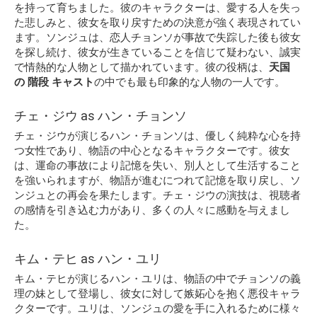
を持って育ちました。彼のキャラクターは、愛する人を失っ
た悲しみと、彼女を取り戻すための決意が強く表現されてい
ます。ソンジュは、恋人チョンソが事故で失踪した後も彼女
を探し続け、彼女が生きていることを信じて疑わない、誠実
で情熱的な人物として描かれています。彼の役柄は、
天国
の 階段 キャスト
の中でも最も印象的な人物の一人です。
チェ・ジウ as ハン・チョンソ
チェ・ジウが演じるハン・チョンソは、優しく純粋な心を持
つ女性であり、物語の中心となるキャラクターです。彼女
は、運命の事故により記憶を失い、別人として生活すること
を強いられますが、物語が進むにつれて記憶を取り戻し、ソ
ンジュとの再会を果たします。チェ・ジウの演技は、視聴者
の感情を引き込む力があり、多くの人々に感動を与えまし
た。
キム・テヒ as ハン・ユリ
キム・テヒが演じるハン・ユリは、物語の中でチョンソの義
理の妹として登場し、彼女に対して嫉妬心を抱く悪役キャラ
クターです。ユリは、ソンジュの愛を手に入れるために様々