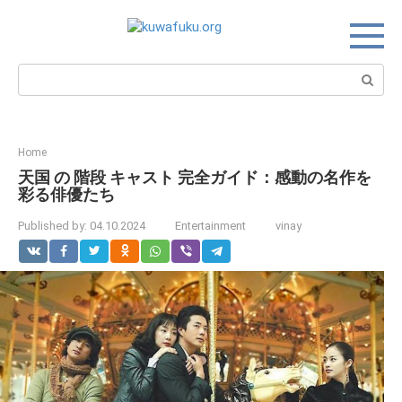
Skip
to
content
Search:
Home
天国 の 階段 キャスト 完全ガイド：感動の名作を
彩る俳優たち
Published by:
04.10.2024
Entertainment
vinay