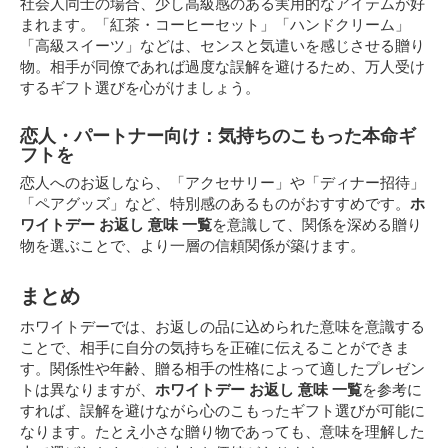
社会人同士の場合、少し高級感のある実用的なアイテムが好
まれます。「紅茶・コーヒーセット」「ハンドクリーム」
「高級スイーツ」などは、センスと気遣いを感じさせる贈り
物。相手が同僚であれば過度な誤解を避けるため、万人受け
するギフト選びを心がけましょう。
恋人・パートナー向け：気持ちのこもった本命ギ
フトを
恋人へのお返しなら、「アクセサリー」や「ディナー招待」
「ペアグッズ」など、特別感のあるものがおすすめです。
ホ
ワイトデー お返し 意味 一覧
を意識して、関係を深める贈り
物を選ぶことで、より一層の信頼関係が築けます。
まとめ
ホワイトデーでは、お返しの品に込められた意味を意識する
ことで、相手に自分の気持ちを正確に伝えることができま
す。関係性や年齢、贈る相手の性格によって適したプレゼン
トは異なりますが、
ホワイトデー お返し 意味 一覧
を参考に
すれば、誤解を避けながら心のこもったギフト選びが可能に
なります。たとえ小さな贈り物であっても、意味を理解した