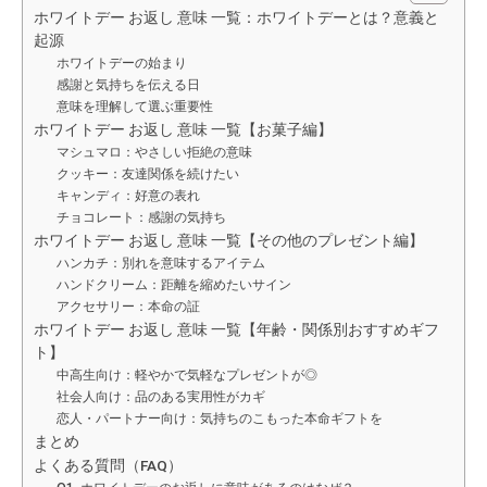
ホワイトデー お返し 意味 一覧：ホワイトデーとは？意義と
起源
ホワイトデーの始まり
感謝と気持ちを伝える日
意味を理解して選ぶ重要性
ホワイトデー お返し 意味 一覧【お菓子編】
マシュマロ：やさしい拒絶の意味
クッキー：友達関係を続けたい
キャンディ：好意の表れ
チョコレート：感謝の気持ち
ホワイトデー お返し 意味 一覧【その他のプレゼント編】
ハンカチ：別れを意味するアイテム
ハンドクリーム：距離を縮めたいサイン
アクセサリー：本命の証
ホワイトデー お返し 意味 一覧【年齢・関係別おすすめギフ
ト】
中高生向け：軽やかで気軽なプレゼントが◎
社会人向け：品のある実用性がカギ
恋人・パートナー向け：気持ちのこもった本命ギフトを
まとめ
よくある質問（FAQ）