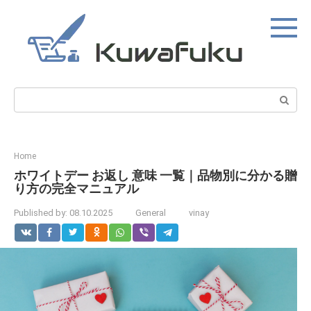
Skip
to
content
Search:
Home
ホワイトデー お返し 意味 一覧｜品物別に分かる贈
り方の完全マニュアル
Published by:
08.10.2025
General
vinay