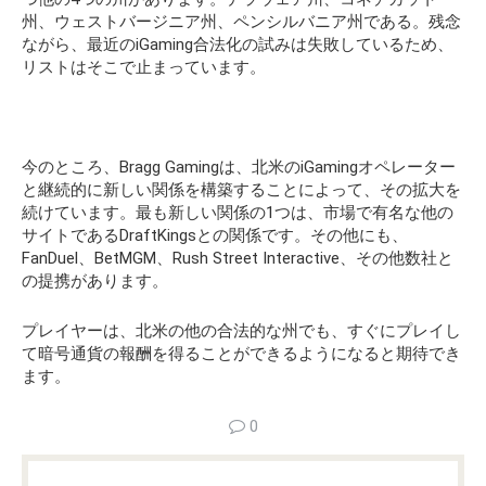
州、ウェストバージニア州、ペンシルバニア州である。残念
ながら、最近のiGaming合法化の試みは失敗しているため、
リストはそこで止まっています。
今のところ、Bragg Gamingは、北米のiGamingオペレーター
と継続的に新しい関係を構築することによって、その拡大を
続けています。最も新しい関係の1つは、市場で有名な他の
サイトであるDraftKingsとの関係です。その他にも、
FanDuel、BetMGM、Rush Street Interactive、その他数社と
の提携があります。
プレイヤーは、北米の他の合法的な州でも、すぐにプレイし
て
暗号通貨の報酬
を得ることができるようになると期待でき
ます。
0