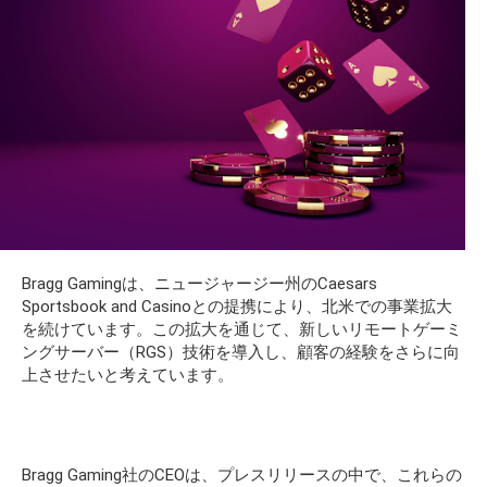
Bragg Gamingは、ニュージャージー州のCaesars
Sportsbook and Casinoとの提携により、北米での事業拡大
を続けています。この拡大を通じて、新しいリモートゲーミ
ングサーバー（RGS）技術を導入し、顧客の経験をさらに向
上させたいと考えています。
Bragg Gaming社のCEOは、プレスリリースの中で、これらの