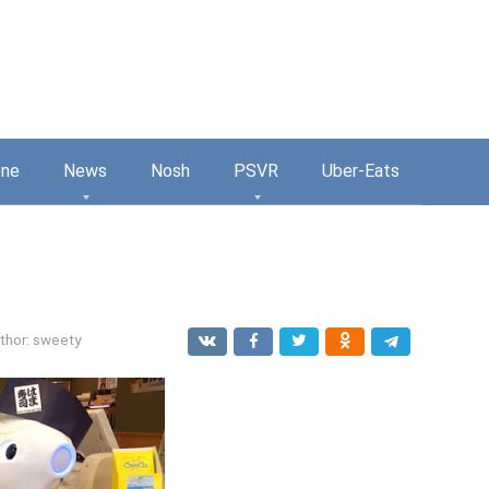
one
News
Nosh
PSVR
Uber-Eats
thor:
sweety