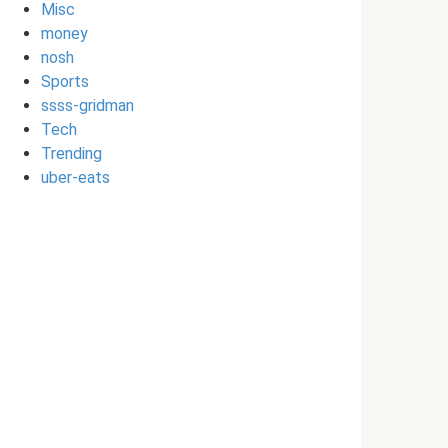
Misc
money
nosh
Sports
ssss-gridman
Tech
Trending
uber-eats