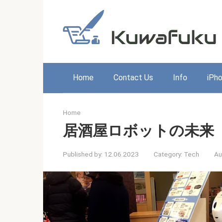
Skip
to
content
Home
Contact Us
Info
iPh
Home
居酒屋ロボットの未来
Published by:
12.06.2023
Category:
Tech
Au