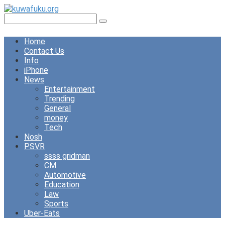
Skip
to
Search:
content
Home
Contact Us
Info
iPhone
News
Entertainment
Trending
General
money
Tech
Nosh
PSVR
ssss gridman
CM
Automotive
Education
Law
Sports
Uber-Eats