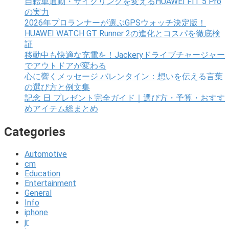
自転車通勤・サイクリングを変えるHUAWEI FIT 5 Pro
の実力
2026年プロランナーが選ぶGPSウォッチ決定版！
HUAWEI WATCH GT Runner 2の進化とコスパを徹底検
証
移動中も快適な充電を！Jackeryドライブチャージャー
でアウトドアが変わる
心に響くメッセージ バレンタイン：想いを伝える言葉
の選び方と例文集
記念 日 プレゼント完全ガイド｜選び方・予算・おすす
めアイテム総まとめ
Categories
Automotive
cm
Education
Entertainment
General
Info
iphone
jr