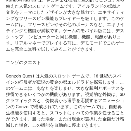
Rainbow Riches は、さまざまな機能と魅力的なビジュアルを
備えた人気のスロット ゲームです。アイルランドの伝統と
文化をテーマにしたデザインが大きな魅力で、エキサイティ
ングなフリースピン機能もプレイヤーを魅了します。このゲ
ームには、フリースピンやその他のボーナスなど、エキサイ
ティングな機能が満載です。ゲームのモバイル版には、デス
クトップ コンピューターと同じ機能、機能、報酬がありま
す。リアルマネーでプレイする前に、デモモードでこのゲー
ムを完全に無料で試してみることができます。
ゴンゾのクエスト
Gonzo’s Quest は人気のスロット ゲームで、16 世紀のスペ
インの征服者が伝説の黄金の都エルドラドを探索します。こ
のゲームには、あなたを楽しませ、大きな勝利とボーナスを
獲得できるいくつかの機能があります。視覚的な外観は、3D
グラフィックスと、傍観者から選手を応援するアニメーショ
ンの Gonzo で構成されています。このゲームでは、自動再
生機能を使用すると、スロットにすべての作業を任せること
ができます。勝った場合、または現金が選択した金額だけ増
減した場合、この機能を自動的に停止できます。