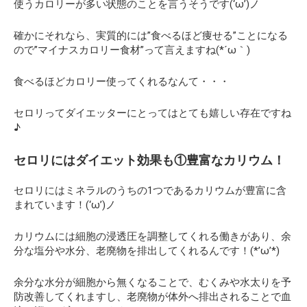
使うカロリーが多い状態のことを言うそうです(‘ω’)ノ
確かにそれなら、実質的には”食べるほど痩せる”ことになる
ので”マイナスカロリー食材”って言えますね(*´ω｀)
食べるほどカロリー使ってくれるなんて・・・
セロリってダイエッターにとってはとても嬉しい存在ですね
♪
セロリにはダイエット効果も①豊富なカリウム！
セロリにはミネラルのうちの1つであるカリウムが豊富に含
まれています！(‘ω’)ノ
カリウムには細胞の浸透圧を調整してくれる働きがあり、余
分な塩分や水分、老廃物を排出してくれるんです！(*’ω’*)
余分な水分が細胞から無くなることで、むくみや水太りを予
防改善してくれますし、老廃物が体外へ排出されることで血