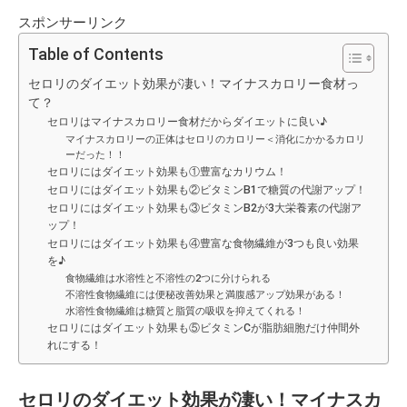
スポンサーリンク
Table of Contents
セロリのダイエット効果が凄い！マイナスカロリー食材っ
て？
セロリはマイナスカロリー食材だからダイエットに良い♪
マイナスカロリーの正体はセロリのカロリー＜消化にかかるカロリ
ーだった！！
セロリにはダイエット効果も①豊富なカリウム！
セロリにはダイエット効果も②ビタミンB1で糖質の代謝アップ！
セロリにはダイエット効果も③ビタミンB2が3大栄養素の代謝ア
ップ！
セロリにはダイエット効果も④豊富な食物繊維が3つも良い効果
を♪
食物繊維は水溶性と不溶性の2つに分けられる
不溶性食物繊維には便秘改善効果と満腹感アップ効果がある！
水溶性食物繊維は糖質と脂質の吸収を抑えてくれる！
セロリにはダイエット効果も⑤ビタミンCが脂肪細胞だけ仲間外
れにする！
セロリのダイエット効果が凄い！マイナスカ