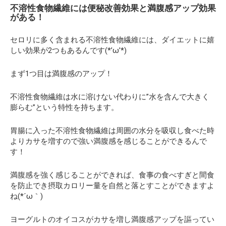
不溶性食物繊維には便秘改善効果と満腹感アップ効果
がある！
セロリに多く含まれる不溶性食物繊維には、ダイエットに嬉
しい効果が2つもあるんです(*’ω’*)
まず1つ目は満腹感のアップ！
不溶性食物繊維は水に溶けない代わりに”水を含んで大きく
膨らむ”という特性を持ちます。
胃腸に入った不溶性食物繊維は周囲の水分を吸収し食べた時
よりカサを増すので強い満腹感を感じることができるんで
す！
満腹感を強く感じることができれば、食事の食べすぎと間食
を防止でき摂取カロリー量を自然と落とすことができますよ
ね(*´ω｀)
ヨーグルトのオイコスがカサを増し満腹感アップを謳ってい