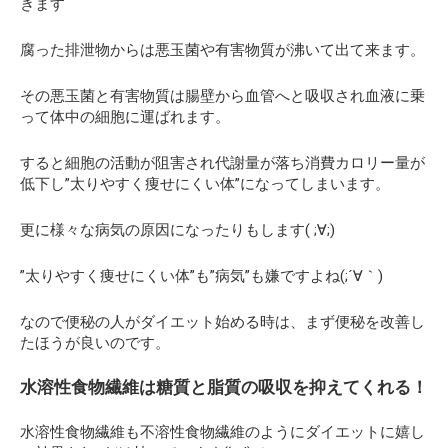
きます
腐った排泄物からは悪玉菌や有害物質が沸いて出て来ます。
その悪玉菌と有害物質は腸壁から血管へと吸収され血液に乗
って体中の細胞に運ばれます。
すると細胞の活動が阻害され代謝量が落ち消費カロリー量が
低下し”太りやすく痩せにくい体”になってしまいます。
更に様々な病気の原因になったりもします( ;∀;)
”太りやすく痩せにくい体”も”病気”も嫌ですよね(;´∀｀)
なので便秘の人がダイエット始める時は、まず便秘を改善し
たほうが良いのです。
水溶性食物繊維は糖質と脂質の吸収を抑えてくれる！
水溶性食物繊維も不溶性食物繊維のようにダイエットに嬉し