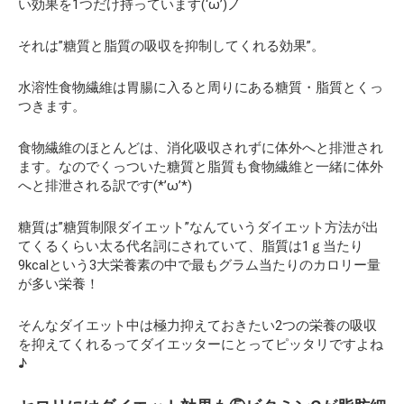
い効果を1つだけ持っています(‘ω’)ノ
それは”糖質と脂質の吸収を抑制してくれる効果”。
水溶性食物繊維は胃腸に入ると周りにある糖質・脂質とくっ
つきます。
食物繊維のほとんどは、消化吸収されずに体外へと排泄され
ます。なのでくっついた糖質と脂質も食物繊維と一緒に体外
へと排泄される訳です(*’ω’*)
糖質は”糖質制限ダイエット”なんていうダイエット方法が出
てくるくらい太る代名詞にされていて、脂質は1ｇ当たり
9kcalという3大栄養素の中で最もグラム当たりのカロリー量
が多い栄養！
そんなダイエット中は極力抑えておきたい2つの栄養の吸収
を抑えてくれるってダイエッターにとってピッタリですよね
♪